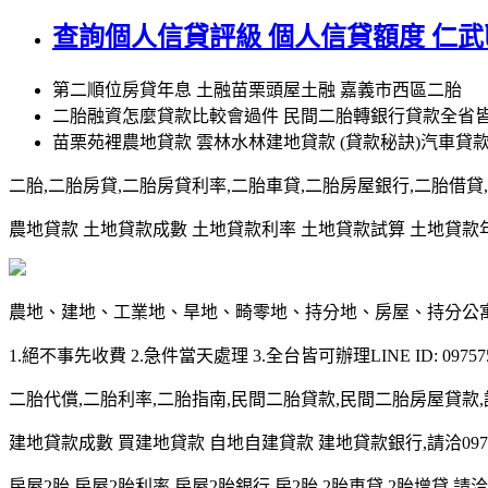
查詢個人信貸評級 個人信貸額度 仁
第二順位房貸年息 土融苗栗頭屋土融 嘉義市西區二胎
二胎融資怎麼貸款比較會過件 民間二胎轉銀行貸款全省皆
苗栗苑裡農地貸款 雲林水林建地貸款 (貸款秘訣)汽車貸
二胎,二胎房貸,二胎房貸利率,二胎車貸,二胎房屋銀行,二胎借貸,請洽0
農地貸款 土地貸款成數 土地貸款利率 土地貸款試算 土地貸款年限 土
農地、建地、工業地、旱地、畸零地、持分地、房屋、持分公
1.絕不事先收費 2.急件當天處理 3.全台皆可辦理LINE ID: 097575
二胎代償,二胎利率,二胎指南,民間二胎貸款,民間二胎房屋貸款,請洽09
建地貸款成數 買建地貸款 自地自建貸款 建地貸款銀行,請洽0975-7
房屋2胎,房屋2胎利率,房屋2胎銀行,房2胎,2胎車貸,2胎增貸,請洽097