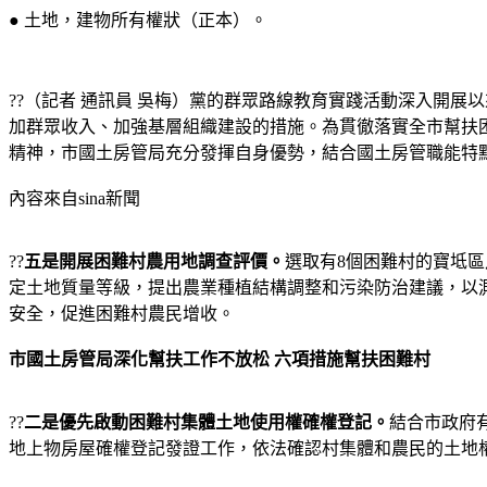
● 土地，建物所有權狀（正本）。
??（記者 通訊員 吳梅）黨的群眾路線教育實踐活動深入開
加群眾收入、加強基層組織建設的措施。為貫徹落實全市幫扶困
精神，市國土房管局充分發揮自身優勢，結合國土房管職能特
內容來自sina新聞
??
五是開展困難村農用地調查評價。
選取有8個困難村的寶坻
定土地質量等級，提出農業種植結構調整和污染防治建議，以
安全，促進困難村農民增收。
市國土房管局深化幫扶工作不放松 六項措施幫扶困難村
??
二是優先啟動困難村集體土地使用權確權登記。
結合市政府
地上物房屋確權登記發證工作，依法確認村集體和農民的土地