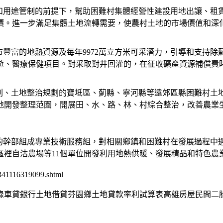
和用途管制的前提下，幫助困難村集體經營性建設用地出讓、租
價。進一步滿足集體土地流轉需要，使農村土地的市場價值和深化
市豐富的地熱資源及每年9972萬立方米可采潛力，引導和支持
遊、醫療保健項目。對采取對井回灌的，在征收礦產資源補償費時
劃、土地整治規劃的寶坻區、薊縣、寧河縣等遠郊區縣困難村土
地開發整理范圍，開展田、水、路、林、村綜合整治，改善農業
的幹部組成專業技術服務組，對相關鄉鎮和困難村在發展過程中
區裡自沽農場等11個單位開發利用地熱供暖、發展精品和特色農
341116319099.shtml
記錄車貸銀行土地借貸芬園鄉土地貸款率利試算表高雄房屋民間