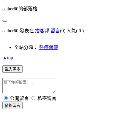
cather60的部落格
cather60 發表在
痞客邦
留言
(0)
人氣(
0
)
全站分類：
醫療保健
▲top
載入更多
公開留言
私密留言
發佈留言