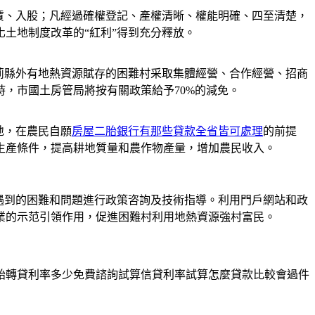
賃、入股；凡經過確權登記、產權清晰、權能明確、四至清楚，
土地制度改革的“紅利”得到充分釋放。
除薊縣外有地熱資源賦存的困難村采取集體經營、合作經營、招商
，市國土房管局將按有關政策給予70%的減免。
地，在農民自願
房屋二胎銀行有那些貸款全省皆可處理
的前提
生產條件，提高耕地質量和農作物產量，增加農民收入。
遇到的困難和問題進行政策咨詢及技術指導。利用門戶網站和政
業的示范引領作用，促進困難村利用地熱資源強村富民。
二胎轉貸利率多少免費諮詢試算信貸利率試算怎麼貸款比較會過件