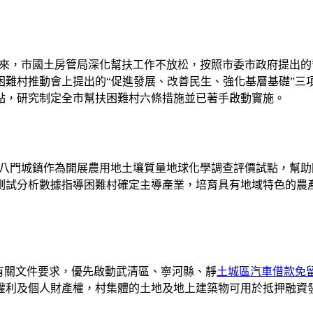
展以來，市國土房管局深化幫扶工作不放松，按照市委市政府提出
難村推動會上提出的“促進發展、改善民生、強化基層基礎”三項
點，研究制定全市幫扶困難村六條措施並已著手啟動實施。
區八門城鎮作為開展農用地土壤質量地球化學調查評價試點，幫
測試分析數據指導困難村確定主導產業，培育具有地域特色的農產
有關文件要求，優先啟動武清區、寧河縣、靜
土城區汽車借款免
權利及個人財產權，村集體的土地及地上建築物可用於抵押融資