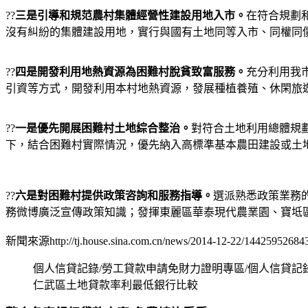
??
三是引導和規范農村集體經營性建設用地入市。
在符合規劃
沒有糾紛的集體建設用地，實行與國有土地同等入市、同權同
??
四是開發利用地熱資源為困難村脫貧致富服務。
充分利用我
引資等方式，開發利用本村地熱資源，發展種植養殖、休閑旅
??
一是優先開展困難村土地綜合整治。
對符合土地利用總體規
下，結合困難村實際情況，優先納入高標準基本農田建設或土
??
六是對困難村提供政策咨詢和服務指導。
選派熟悉政策業務
務微博廣泛宣傳政策知識；發揮東麗區華泰現代農業園、寶坻
新聞來源http://tj.house.sina.com.cn/news/2014-12-22/14425952684
個人信貸記錄/勞工貸款申請免財力證明專區/個人信貸
仁武區土地貸款率利最低銀行比較