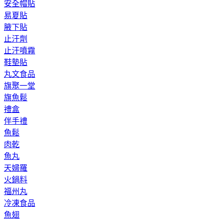
安全帽貼
易夏貼
腋下貼
止汗劑
止汗噴霧
鞋墊貼
丸文食品
旗聚一堂
旗魚鬆
禮盒
伴手禮
魚鬆
肉乾
魚丸
天婦羅
火鍋料
福州丸
冷凍食品
魚翅