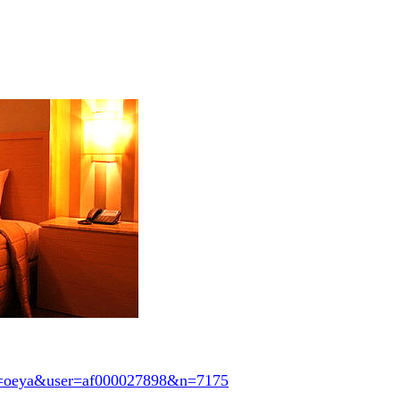
svn=oeya&user=af000027898&n=7175