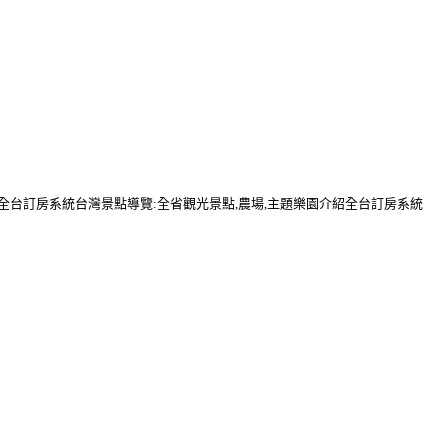
行全台訂房系統台灣景點導覽:全省觀光景點,農場,主題樂園介紹全台訂房系統