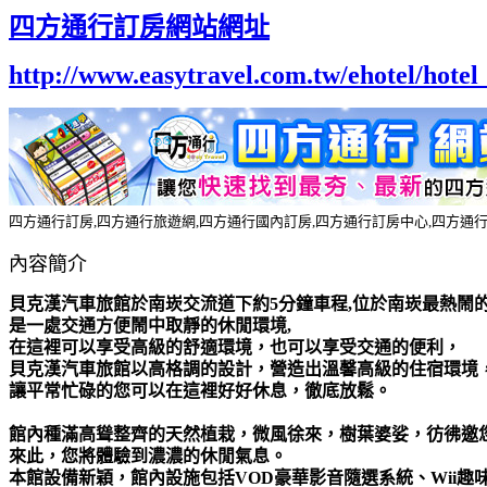
四方通行訂房網站網址
http://www.easytravel.com.tw/ehotel/hot
四方通行訂房,四方通行旅遊網,四方通行國內訂房,四方通行訂房中心,四方通
內容簡介
貝克漢汽車旅館於南崁交流道下約5分鐘車程,位於南崁最熱鬧
是一處交通方便鬧中取靜的休閒環境,
在這裡可以享受高級的舒適環境，也可以享受交通的便利，
貝克漢汽車旅館以高格調的設計，營造出溫馨高級的住宿環境
讓平常忙碌的您可以在這裡好好休息，徹底放鬆。
館內種滿高聳整齊的天然植栽，微風徐來，樹葉婆娑，彷彿邀
來此，您將體驗到濃濃的休閒氣息。
本館設備新穎，館內設施包括VOD豪華影音隨選系統、Wii趣