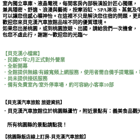
室內獨立車庫、液晶電視，每間客房內部裝潢設計匠心獨運，
兼具隱密、舒適、浪漫與藝術，按摩浴缸、SPA淋浴、蒸氣及
可以讓您倍感心曠神怡。在這裡不只是解決您住宿的問題，更
歡迎您來貝克漢汽車旅館品味不同的優質環境。
如果您出差桃園，或到桃園旅遊、出國，請給我們一次機會，
包您不虛此行，謝謝～歡迎您的光臨～
【貝克漢小檔案】
．民國97年2月正式對外營業
．全新開幕
．全館提供無線/有線寬頻上網服務，使用者需自備手提電腦，
．尚未提供接送服務
．備有免費室內/室外停車場，約可容納小客車10部
【貝克漢汽車旅館 旅遊資訊】
．貝克漢汽車旅館位於
桃園縣蘆竹
，附近景點有：義美食品觀光
所有桃園縣的景點請點我！
【桃園縣飯店線上訂房-貝克漢汽車旅館】