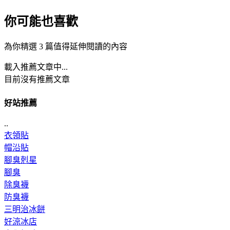
你可能也喜歡
為你精選 3 篇值得延伸閱讀的內容
載入推薦文章中...
目前沒有推薦文章
好站推薦
..
衣領貼
帽沿貼
腳臭剋星
腳臭
除臭襪
防臭襪
三明治冰餅
好涼冰店