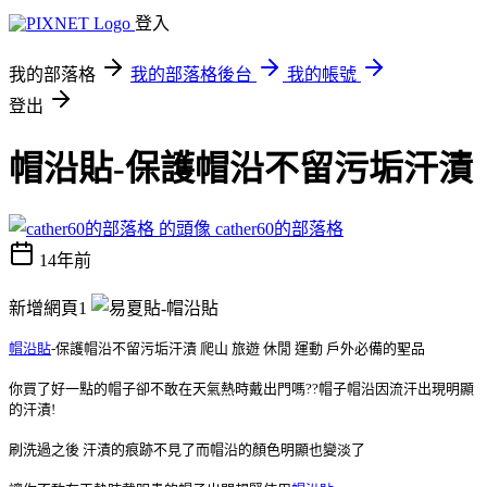
登入
我的部落格
我的部落格後台
我的帳號
登出
帽沿貼-保護帽沿不留污垢汗漬
cather60的部落格
14年前
新增網頁1
帽沿貼
-保護帽沿不留污垢汗漬 爬山 旅遊 休閒 運動 戶外必備的聖品
你買了好一點的帽子卻不敢在天氣熱時戴出門嗎??帽子帽沿因流汗出現明顯
的汗漬!
刷洗過之後 汗漬的痕跡不見了而帽沿的顏色明顯也變淡了