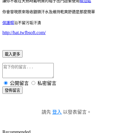
讓你不敢在天熱時戴明貴的帽子出門趕緊使用
帽沿貼
你會發現原來吸收額頭汗水及維持乾爽舒適是那麼簡單
保護帽
沿不留污垢汗漬
http://hat.twfbsoft.com/
載入更多
公開留言
私密留言
發佈留言
請先
登入
以發表留言。
Recommended